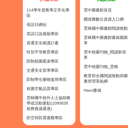
114學年度教學正常化專
雲中圖書館首頁
區
國資圖數位資源入口網
母語日網站
雲林國中圖書館閱讀推動
英語口說展能專區
雲林國中圖書館書籍薦購
資通安全維護計畫
單
性別平等教育專區
雲中校園刊物_閱讀新視
界
防制校園霸凌專區
雲中校園刊物_雲橋
交通安全宣導專區
教育部全國閱讀推動與圖
防制學生藥物濫用專區
書管理系統網
校園空氣品質專區
Hami書城
雲林國中校外人士協助教
學或活動要點(1090828
校務會議通過)
防空與防震避難專區