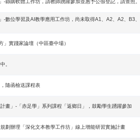
畫」-縣購軟體工作坊，請教師踴躍參加並惠予公假登記，請查照
-數位學習及AI教學應用工作坊，尚未取得A1、A2、A2、B3、
次方」實踐家論壇（中區臺中場）
名中。
」，隨函檢送課程表
計畫」-「赤足學」系列課程「返鄉日」，鼓勵學生踴躍參加
團規劃辦理「深化文本教學工作坊」線上增能研習實施計畫