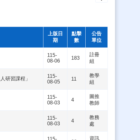
上版日
點擊
公告
期
數
單位
註冊
115-
183
08-06
組
教學
115-
集人研習課程」
11
08-05
組
圖推
115-
4
08-03
教師
教務
115-
4
08-03
處
資訊
115-