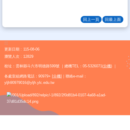
絮
雲
回上一頁
回最上面
中
FB
熱
門
:::
關
更新日期
115-08-06
鍵
瀏覽人次
12829
字
校址：雲林縣斗六市明德路599號 ｜總機TEL：05-5326071(
分機
) ｜
回
各處室組網路電話：90979+ [
分機
]｜聯絡e-mail：
雲
yljh90979016@yljh.ylc.edu.tw
中
首
頁
網
站
導
覽