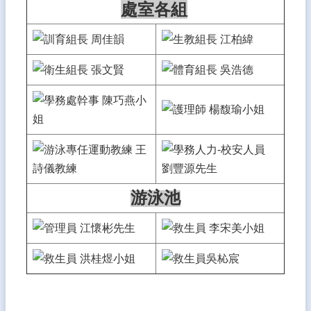
處室各組
師
專
區
學
生
專
區
課
程
計
畫
游泳池
新
生
入
學
雲
中
花