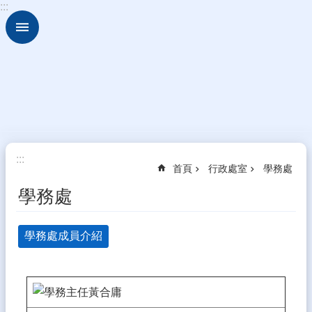
:::
跳到主要內容區塊
進
階
搜
尋
認
識
雲
中
:::
行
首頁
行政處室
學務處
政
學務處
處
室
學務處成員介紹
班
級
介
紹
教