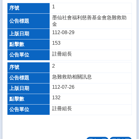
師
1
專
區
墨仙社會福利慈善基金會急難救助
金
學
112-08-29
生
專
153
區
註冊組長
課
2
程
計
急難救助相關訊息
畫
112-07-26
新
132
生
入
註冊組長
學
雲
中
花