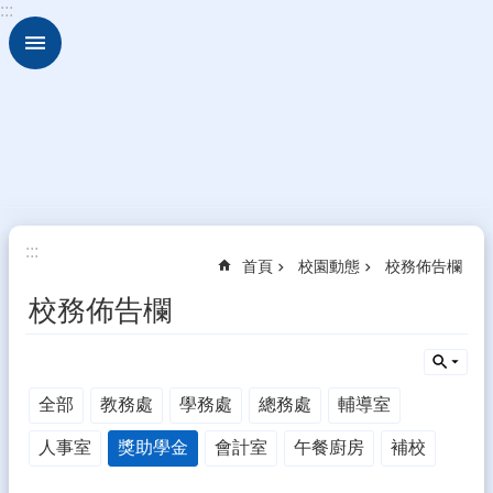
:::
跳到主要內容區塊
進
階
搜
尋
認
識
雲
中
:::
行
首頁
校園動態
校務佈告欄
政
校務佈告欄
處
室
班
級
全部
教務處
學務處
總務處
輔導室
介
紹
人事室
獎助學金
會計室
午餐廚房
補校
教