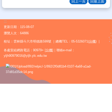
回上一頁
回最上面
絮
雲
中
:::
FB
更新日期
115-08-07
熱
瀏覽人次
64886
門
校址：雲林縣斗六市明德路599號 ｜總機TEL：05-5326071(
分機
) ｜
關
鍵
各處室組網路電話：90979+ [
分機
]｜聯絡e-mail：
字
yljh90979016@yljh.ylc.edu.tw
回
雲
中
首
頁
網
站
導
覽