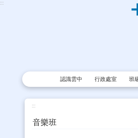
:::
跳到主要內容區塊
認識雲中
行政處室
班
:::
音樂班