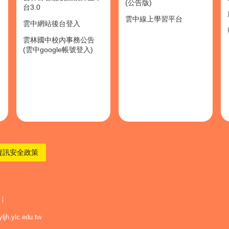
(公告版)
台3.0
雲中線上學習平台
雲中網站後台登入
雲林國中校內事務公告
(雲中google帳號登入)
資訊安全政策
 ｜
979016@yljh.ylc.edu.tw