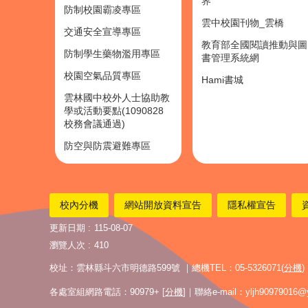
界
防制校園霸凌專區
雲中校園刊物_雲橋
交通安全宣導專區
教育部全國閱讀推動與圖
防制學生藥物濫用專區
書管理系統網
校園空氣品質專區
Hami書城
雲林國中校外人士協助教
學或活動要點(1090828
校務會議通過)
防空與防震避難專區
校內分機
網站開放資料宣告
隱私權宣告
更新日期
115-08-07
瀏覽人次
410
校址：雲林縣斗六市明德路599號 ｜總機TEL：05-5326071(
分機
)
各處室組網路電話：90979+ [
分機
]｜聯絡e-mail：yljh90