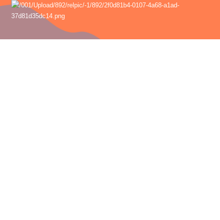
絮
雲
中
FB
熱
門
關
鍵
字
回
雲
中
首
頁
網
站
導
覽