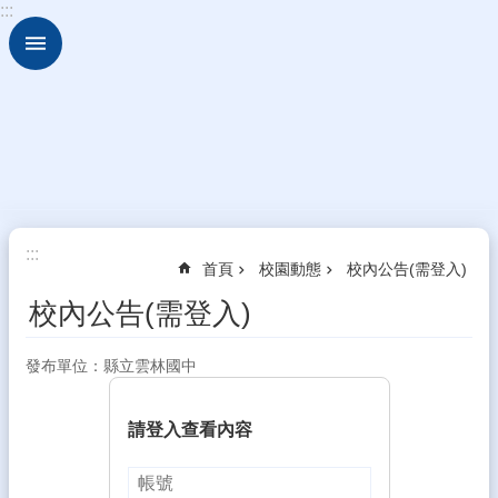
:::
跳到主要內容區塊
進
階
搜
尋
認
識
雲
中
:::
行
首頁
校園動態
校內公告(需登入)
政
校內公告(需登入)
處
室
發布單位：縣立雲林國中
班
級
介
請登入查看內容
紹
教