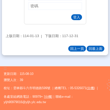
師
專
區
登入
學
生
專
上版日期：114-01-13
下版日期：117-12-31
區
課
回上一頁
回最上面
程
計
畫
:::
新
更新日期
115-08-10
生
瀏覽人次
39
入
學
校址：雲林縣斗六市明德路599號 ｜總機TEL：05-5326071(
分機
) ｜
各處室組網路電話：90979+ [
分機
]｜聯絡e-mail：
雲
yljh90979016@yljh.ylc.edu.tw
中
花