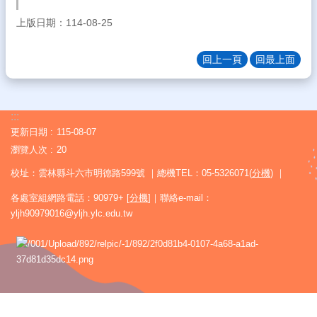
絮
上版日期：114-08-25
雲
中
回上一頁
回最上面
FB
熱
門
:::
關
更新日期
115-08-07
鍵
字
瀏覽人次
20
校址：雲林縣斗六市明德路599號 ｜總機TEL：05-5326071(
分機
) ｜
回
雲
各處室組網路電話：90979+ [
分機
]｜聯絡e-mail：
中
yljh90979016@yljh.ylc.edu.tw
首
頁
網
站
導
覽