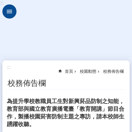
:::
跳到主要內容區塊
進
階
搜
尋
認
識
雲
中
:::
行
首頁
校園動態
校務佈告欄
政
校務佈告欄
處
室
班
為提升學校教職員工生對新興菸品防制之知能，
級
教育部與國立教育廣播電臺「教育開講」節目合
介
作，製播校園菸害防制主題之專訪，請本校師生
紹
踴躍收聽。
教