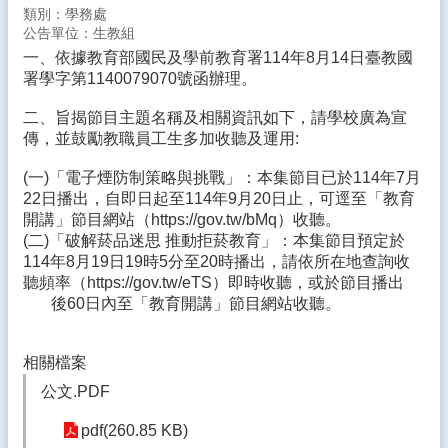
師
類別：學務處
公告單位：生教組
專
區
一、依據教育部國民及學前教育署114年8月14日臺教國
署學字第1140079070號函辦理。
學
生
二、旨揭節目主題名稱及相關資訊如下，請學校廣為宣
專
傳，並鼓勵教職員工生多加收聽及運用:
區
(一)「電子煙防制策略與挑戰」：本集節目已於114年7月
課
22日播出，自即日起至114年9月20日止，可逕至「教育
程
開講」節目網站（https://gov.tw/bMq）收聽。
計
(二)「破解菸品迷思 推動拒菸教育」：本集節目預定於
畫
114年8月19日19時5分至20時播出，請依所在地查詢收
聽頻率（https://gov.tw/eTS）即時收聽，或於節目播出
新
後60日內至「教育開講」節目網站收聽。
生
入
學
相關檔案
公文.PDF
雲
中
pdf(260.85 KB)
花